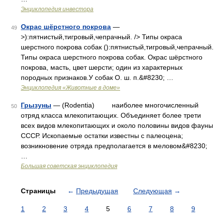
Энциклопедия инвестора
Окрас шёрстного покрова
—
49
>):пятнистый,тигровый,чепрачный. /> Типы окраса
шерстного покрова собак ():пятнистый,тигровый,чепрачный.
Типы окраса шерстного покрова собак. Окрас шёрстного
покрова, масть, цвет шерсти; один из характерных
породных признаков.У собак О. ш. п.&#8230; …
Энциклопедия «Животные в доме»
Грызуны
— (Rodentia) наиболее многочисленный
50
отряд класса млекопитающих. Объединяет более трети
всех видов млекопитающих и около половины видов фауны
СССР. Ископаемые остатки известны с палеоцена;
возникновение отряда предполагается в меловом&#8230;
…
Большая советская энциклопедия
Страницы
←
Предыдущая
Следующая
→
1
2
3
4
5
6
7
8
9