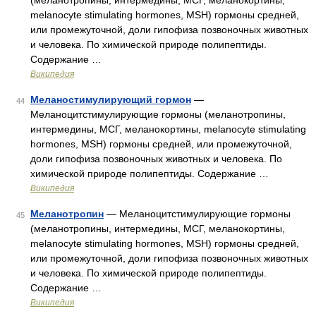
(меланотропины, интермедины, МСГ, меланокортины,
melanocyte stimulating hormones, MSH) гормоны средней,
или промежуточной, доли гипофиза позвоночных животных
и человека. По химической природе полипептиды.
Содержание …
Википедия
Меланостимулирующий гормон
—
44
Меланоцитстимулирующие гормоны (меланотропины,
интермедины, МСГ, меланокортины, melanocyte stimulating
hormones, MSH) гормоны средней, или промежуточной,
доли гипофиза позвоночных животных и человека. По
химической природе полипептиды. Содержание …
Википедия
Меланотропин
— Меланоцитстимулирующие гормоны
45
(меланотропины, интермедины, МСГ, меланокортины,
melanocyte stimulating hormones, MSH) гормоны средней,
или промежуточной, доли гипофиза позвоночных животных
и человека. По химической природе полипептиды.
Содержание …
Википедия