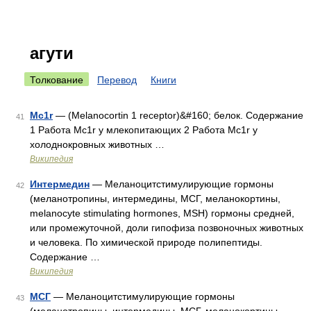
агути
Толкование
Перевод
Книги
Mc1r
— (Melanocortin 1 receptor)&#160; белок. Содержание
41
1 Работа Мс1r у млекопитающих 2 Работа Мс1r у
холоднокровных животных …
Википедия
Интермедин
— Меланоцитстимулирующие гормоны
42
(меланотропины, интермедины, МСГ, меланокортины,
melanocyte stimulating hormones, MSH) гормоны средней,
или промежуточной, доли гипофиза позвоночных животных
и человека. По химической природе полипептиды.
Содержание …
Википедия
МСГ
— Меланоцитстимулирующие гормоны
43