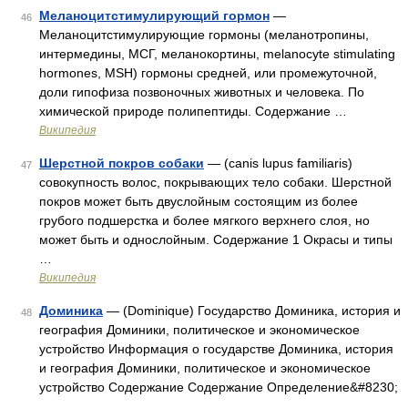
Меланоцитстимулирующий гормон
—
46
Меланоцитстимулирующие гормоны (меланотропины,
интермедины, МСГ, меланокортины, melanocyte stimulating
hormones, MSH) гормоны средней, или промежуточной,
доли гипофиза позвоночных животных и человека. По
химической природе полипептиды. Содержание …
Википедия
Шерстной покров собаки
— (canis lupus familiaris)
47
совокупность волос, покрывающих тело собаки. Шерстной
покров может быть двуслойным состоящим из более
грубого подшерстка и более мягкого верхнего слоя, но
может быть и однослойным. Содержание 1 Окрасы и типы
…
Википедия
Доминика
— (Dominique) Государство Доминика, история и
48
география Доминики, политическое и экономическое
устройство Информация о государстве Доминика, история
и география Доминики, политическое и экономическое
устройство Содержание Содержание Определение&#8230;
…